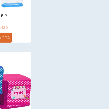
תיק י
₪
43.0
בחר א