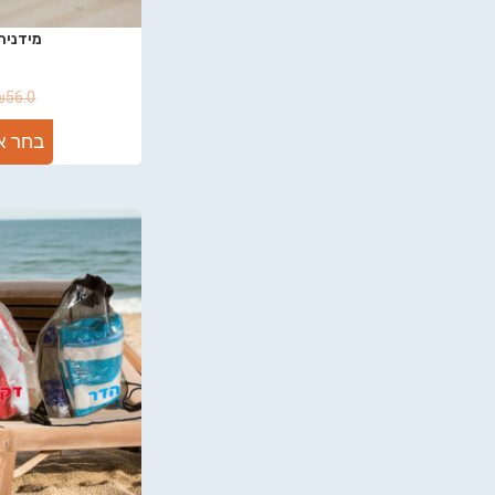
מידנית
₪
56.0
בחר א