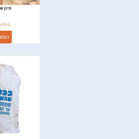
תיק שר
₪
49.0
הוספ