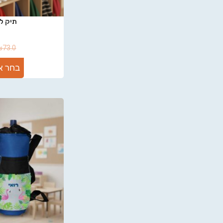
תיק לג
₪
73.0
בחר א