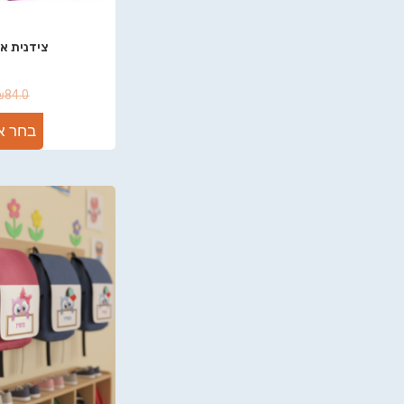
צידנית אי
₪
84.0
בחר א