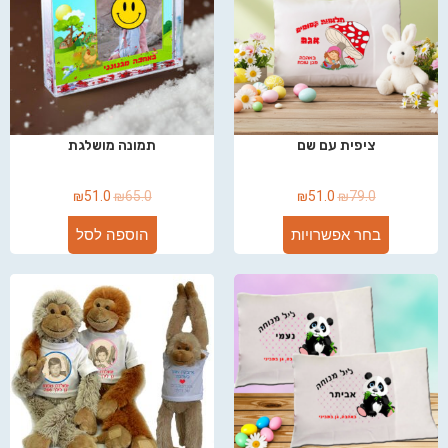
ציפית עם שם
תמונה מושלגת
₪
51.0
₪
65.0
₪
51.0
₪
79.0
בחר אפשרויות
הוספה לסל