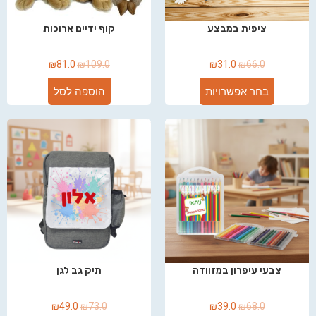
ציפית במבצע
קוף ידיים ארוכות
₪
81.0
₪
109.0
₪
31.0
₪
66.0
בחר אפשרויות
הוספה לסל
צבעי עיפרון במזוודה
תיק גב לגן
₪
49.0
₪
73.0
₪
39.0
₪
68.0