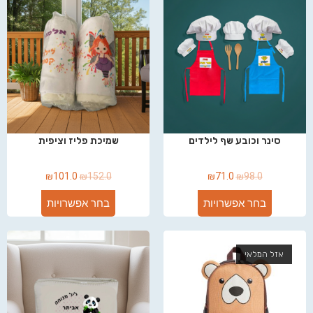
סינר וכובע שף לילדים
שמיכת פליז וציפית
₪
101.0
₪
152.0
₪
71.0
₪
98.0
בחר אפשרויות
בחר אפשרויות
אזל המלאי