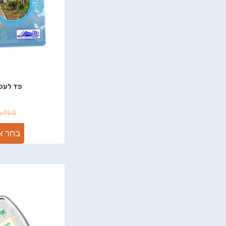
פד לעכב
₪
49.0
בחר א