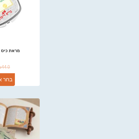
מראת כיס 
₪
44.0
בחר א