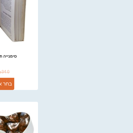
סימנייה ת
₪
34.0
בחר א