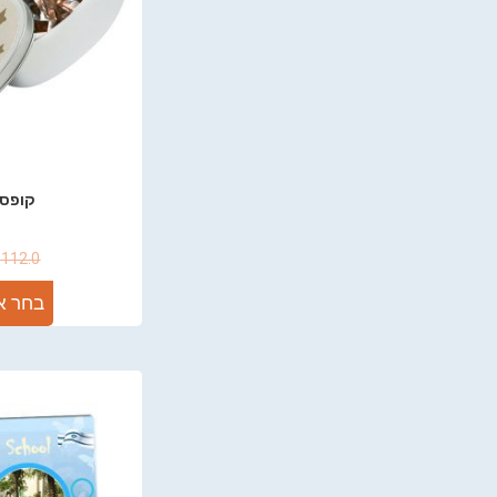
קופסת
₪
112.0
בחר א