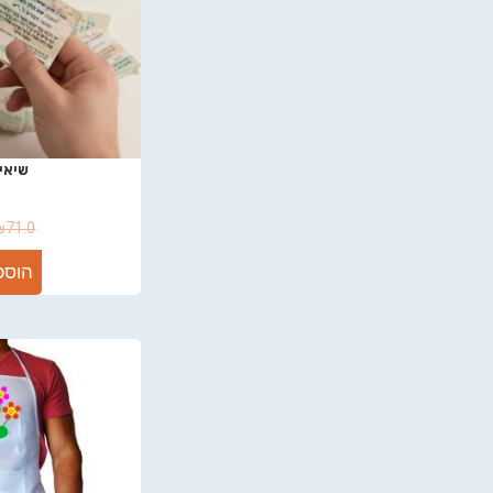
שיאי
₪
71.0
הוספ