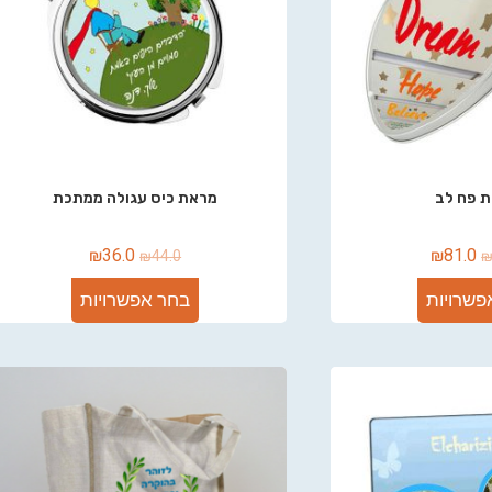
 פח לב
מראת כיס עגולה ממתכת
₪
36.0
₪
81.0
₪
44.0
פשרויות
בחר אפשרויות