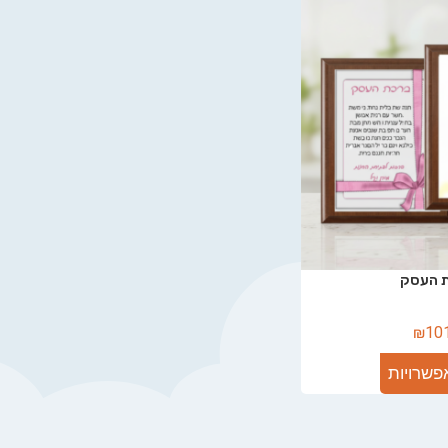
 העסק
₪
10
פשרויות