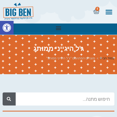
0
פתח
ג'ל היגייני ממותג
עמוד הבית
>
מוצרים המתויגים “ג'ל היגייני ממותג”