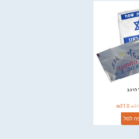
 לרכב
₪
31.0
₪
31
ה לסל