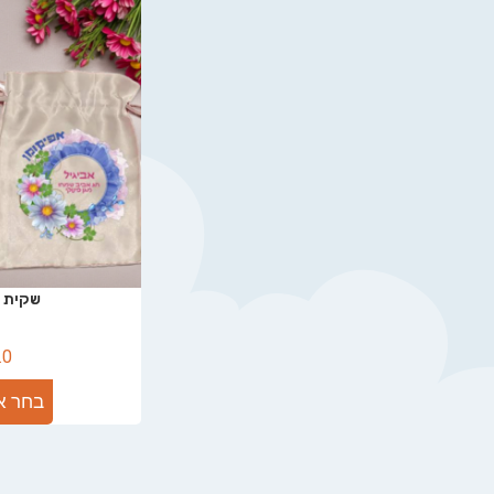
שקית ל
.0
בחר א