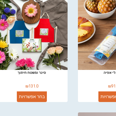
י אפיה
סינר ומשטח חיתוך
₪
131.0
₪
91
פשרויות
בחר אפשרויות