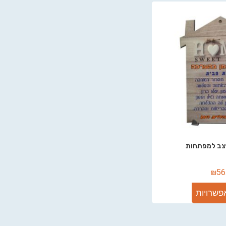
צב למפתחות
₪
56
פשרויות