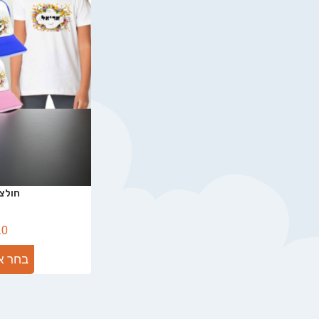
חולצה
.0
בחר א