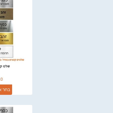
שלט קטן 15
.0
בחר א