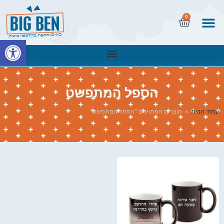
0
פתח
הספל המתפשט
עמוד הבית
>
מוצרים המתויגים “הספל המתפשט”