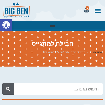
0
פתח
חבילה למתגייס
עמוד הבית
>
מוצרים המתויגים “חבילה למתגייס”