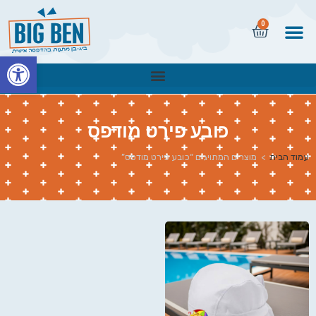
0
פתח
כובע פירט מודפס
עמוד הבית
>
מוצרים המתויגים “כובע פירט מודפס”