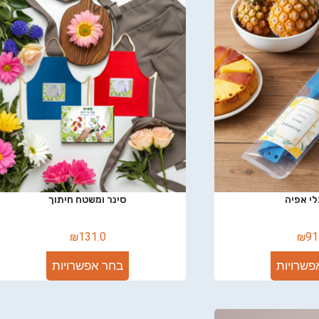
י אפיה
סינר ומשטח חיתוך
₪
131.0
₪
91
פשרויות
בחר אפשרויות