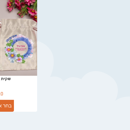
שקית ל
.0
בחר א