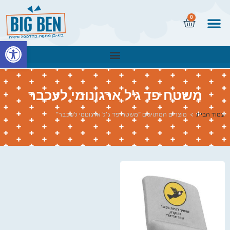
0
פתח
משטח פד ג'ל ארגונומי לעכבר
עמוד הבית
>
מוצרים המתויגים “משטח פד ג'ל ארגונומי לעכבר”