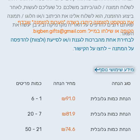
לשלוח תמונה / לוגו/כיתוב משלכם. כל שעליכם לעשות, לאחר
ביצוע ההזמנה, הוא לשלוח אלינו את הכיתוב ו/או הלוגו / תמונה
את הטקסט להזמנה כיתבו בשדה "הערות להזמנה" שבדף
שאתם רוצים להדפיס על האריח מקרמיקה וביג בן יעשה את
הקופה או שילחו במייל:
bigben.gifts@gmail.com
.
השאר.
לבחירת אחת מהברכות לגננת ו/או לסייעת (ולצוות) להדפסה
על המתנה – לחצו על הקישור.
מידע שימושי נוסף
סוג הנחה
מחיר הנחה
כמות פריטים
הנחת כמות גלובלית
91.0
₪
1 - 6
הנחת כמות גלובלית
81.9
₪
7 - 20
הנחת כמות גלובלית
74.6
₪
21 - 50