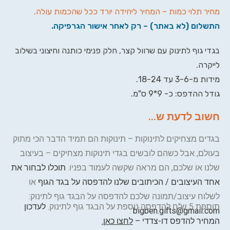
מחיר תלוי כמות – המחיר ליחידה יורד ככל שהכמות עולה.
התשלום (לא באתר) – רק לאחר אישור הגרפיקה.
בגדי גוף לתינוק עם שרוול קצר, חלק פנימי כותנה וחיצוני בשילוב
לייקרה.
מידות מ-3-6 עד 18-24.
גודל ההדפס: כ- 9*9 ס"מ.
חשוב לדעת ש...
בגדים מצחיקים לתינוקות – תינוקות הם תמיד הדבר הכי מתוק
בעולם, אבל כשהם לובשים בגדי תינוקות מצחיקים – בעיצוב
שלנו או שלכם, הם מראה שקשה לעמוד בפניו.
תוכלו לבחור את
אחד העיצובים / הכיתובים שלנו להדפסה על בגד הגוף
או
לשלוח עיצוב/תמונה שלכם להדפסה על הבגד גוף לתינוק:
תוספת 5 ש"ח להדפסה נוספת על הבגד גוף לתינוק.
לעדכון
.
bigben.gifts@gmail.com
המחיר להדפס דו-צדדי –
לחצו כאן.