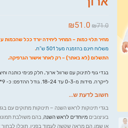
ארוך
₪
51.0
₪
71.0
מחיר תלוי כמות – המחיר ליחידה יורד ככל שהכמות ע
משלוח חינם בהזמנה מעל 501 ש”ח
.
התשלום (לא באתר) – רק לאחר אישור הגרפיקה
.
בגדי גוף לתינוק עם שרוול ארוך, חלק פנימי כותנה וחיצ
לייקרה. מידות מ-0-3 עד 18-24. גודל ההדפס: כ- 9*9 ס"מ.
חשוב לדעת ש...
בגדי תינוקות לראש השנה – תינוקות מתוקים עם בגד
בעיצובים
מיוחדים לראש השנה
, בהם משולבת תמונת
או שמו, הם מראה שקשה לעמוד בפניו. תוכלו לבחור 