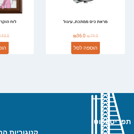
מראת כיס ממתכת, עיגול
לוח הוקרה
₪
36.0
143.0
₪
74.0
הוספה לסל
הוס
תפריט ניווט
קטגוריות הח