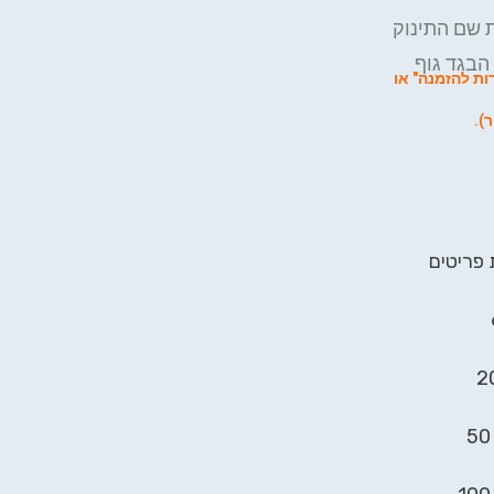
 שם התינוק
הבגד גוף
ת להזמנה" או
).
 פריטים