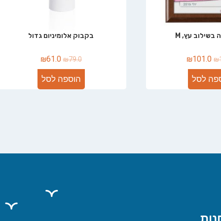
 בשילוב עץ, M
בקבוק אלומיניום גדול
₪
61.0
₪
101.0
₪
79.0
₪
פה לסל
הוספה לסל
נות