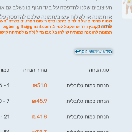
העיצובים שלנו להדפסה על בגד הגוף בו נשלב גם את
או תמונה או לשלוח עיצוב/תמונה שלכם להדפסה על 
שמות פרטיים של הילדים כיתבו בדף רישום הפרטים בשדה "הערו
לתינוק.
שילחו בקובץ וורד או אקסל למייל:
bigben.gifts@gmail.com
תמונות להזמנה כמותית שילחו ב
ג'מבו מייל (לחצו לפתיחת קישור
מידע שימושי נוסף
סוג הנחה
מחיר הנחה
כמות
הנחת כמות גלובלית
51.0
₪
1 - 6
הנחת כמות גלובלית
45.9
₪
7 - 20
הנחת כמות גלובלית
41.8
₪
21 - 50