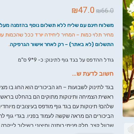
₪
47.0
₪
66.0
משלוח חינם עם שליח ללא תשלום נוסף בהזמנה מעל 500 ש"ח.
מחיר תלוי כמות – המחיר ליחידה יורד ככל שהכמות עו
התשלום (לא באתר) – רק לאחר אישור הגרפיקה
.
גודל ההדפס על בגד גוף לתינוק: כ- 9*9 ס"מ
חשוב לדעת ש...
בגד לתינוק לשבועות – חג הביכורים הוא החג בו מצי
ראשית הצמיחה ותינוקות מתוקים הם בהחלט בראשי
שלהם! תינוקות
עם בגד גוף מודפס בעיצובים מיוחדי
הביכורים הם מראה שקשה לעמוד בפניו
. בגדי גוף לת
שרוול קצר, חלק פנימי כותנה וחיצוני בשילוב לייקרה.