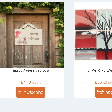
– 6 חלקים
שלט לדלת מעץ / לבבות
₪
41.0
₪
351.0
₪
55.0
₪
פה לסל
בחר אפשרויות