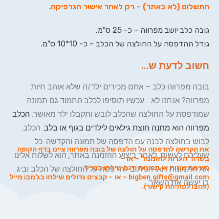
התשלום (לא באתר) – רק לאחר אישור הגרפיקה
.
גובה כלב יושב מפרווה – כ- 25 ס"מ.
גודל ההדפסה על החולצה של הכלב – כ- 10*10 ס"מ.
חשוב לדעת ש...
בובה מפרווה כלב – אתם מכירים ילד/ה שלא אוהב חיות
מפרווה? אנחנו לא… עכשיו תוסיפו לכלב החמוד גם תמונה
שמודפסת על החולצה שהכלב לובש ותקבלו ילד מאושר.
הכלב
מפרווה הוא מתנה חוצת גילאים לילדים בגוף או בלב.
הכלב
לבוש בחולצה לבנה עם הדפסה של תמונה והקדשה. כל
את הקדשה להדפסה על חולצה של בובה מפרווה ציינו בדף הקופה
שעליכם לעשות, לאחר ביצוע ההזמנה באתר, הוא לשלוח אלינו
בשדה "הערות להזמנה" – או –
רשימת שמות או תמונות ודגם
שילחו במייל:
את התמונות ו/או הכיתוב להדפסה על החולצה של הכלב וביג
bigben.gifts@gmail.com
– או – קבצים גדולים ש
ילחו ב
ג'מבו מייל
בן יעשה את השאר.
(לחצו לפתיחת קישור).