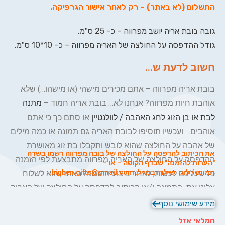
התשלום (לא באתר) – רק לאחר אישור הגרפיקה
.
גובה בובת אריה יושב מפרווה – כ- 25 ס"מ.
גודל ההדפסה על החולצה של האריה מפרווה – כ- 10*10 ס"מ.
חשוב לדעת ש...
בובת אריה מפרווה – אתם מכירים מישהי (או מישהו…) שלא
אוהבת חיות מפרווה? אנחנו לא… בובת אריה חמוד –
מתנה
לבת או בן הזוג לחג האהבה / לוולנטיין
או סתם כך כי אתם
אוהבים… ועכשיו תוסיפו לבובת האריה גם תמונה או כמה מילים
של אהבה על החולצה שהוא לובש ותקבלו בת זוג מאושרת.
את הכיתוב להדפסה על החולצה של בובה מפרווה רשמו בשדה
ההדפסה על החולצה של האריה מפרווה מתבצעת לפי הזמנה.
"הערות להזמנה" שבדף הקופה – או –
תמונה / לוגו שילחו במייל: bigben.gifts@gmail.com.
כל שעליכם לעשות, לאחר ביצוע ההזמנה באתר, הוא לשלוח
אלינו את התמונה ו/או הכיתוב להדפסה על החולצה של האריה
וביג בן יעשה את השאר.
מידע שימושי נוסף
המלאי אזל