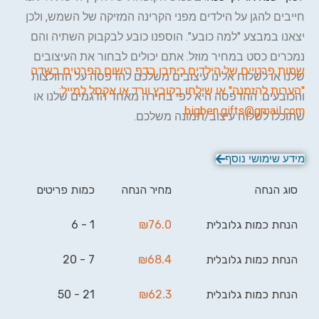
חייבים להגן על הילדים מפני הקרינה המזיקה של השמש, ולכן
יצאנו במבצע "למה כובע". הוספנו כובע לבקבוק השתיה והם
נמכרים כסט במחיר מוזל. אתם יכולים לבחור את העיצובים
שמות פרטיים של הילדים כיתבו בדף רישום הפרטים בשדה
שלנו או לשלוח אלינו עיצובים משלכם להדפסה על החולצות
"הערות להזמנה" או שילחו בקובץ וורד או אקסל למייל:
והכובעים. ההדפסה היא לפי בחירה מאחד הדגמים שלנו או
bigben.gifts@gmail.com
שתוכלו לשלוח עיצוב/תמונה משלכם.
מידע שימושי נוסף
סוג הנחה
מחיר הנחה
כמות פריטים
הנחת כמות גלובלית
76.0
₪
1 - 6
הנחת כמות גלובלית
68.4
₪
7 - 20
הנחת כמות גלובלית
62.3
₪
21 - 50