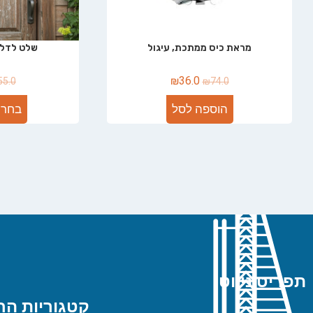
מראת כיס ממתכת, עיגול
שלט לדלת
₪
36.0
55.0
₪
74.0
הוספה לסל
בחר 
תפריט ניווט
קטגוריות הח