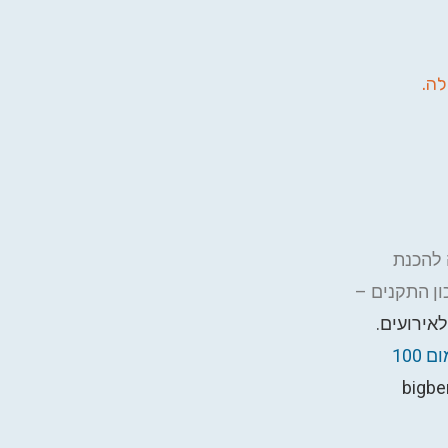
לה.
 להכנת
אירועים.
צרו קשר לקבלת הצעת מחיר למוצר עם מיתוג (מינימום 100
bigbe