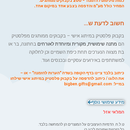
כמות מינימום להזמנה – 200 בקבוקים ממותגים.
המחיר כולל
מע"מ והדפסה
בצבע אחד במיקום אחד.
חשוב לדעת ש...
בקבוק פלסטיק במיתוג אישי – בקבוקים ממותגים מפלסטיק
הם
מתנה שימושית, מקורית ומיוחדת לאורחים
בחתונה, בר או
בת מצווה הנערכים תחת כיפת השמיים וכן לחלוקה
למשתתפים באירועים עסקיים ובכנסים ועוד.
כיתוב בלבד ציינו בדף הקופה בשדה "הערות להזמנה" – או –
את הלוגו / כיתוב להדפסה על בקבוק פלסטיק במיתוג אישי שילחו
במייל: bigben.gifts@gmail.com
מידע שימושי נוסף
המלאי אזל
ט.ל.ח. הדמיות העיצובים על המוצרים הן להמחשה בלבד.
כל הזכויות שמורות לביג בן