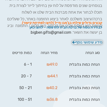
בנוסחים שונים מודפסת על לוח עץ בחיתוך לייזר לצורת בית.
תוכלו לבחור את אחת מברכות הבית שלנו או לשלוח
ברכה/עיצוב משלכם. לאחר ביצוע ההזמנה באתר, כל שעליכם
קבצים גדולים ש
ילחו ב
ג'מבו מייל (לחצו לפתיחת קישור
).
לעשות הוא לשלוח אלינו את הכיתוב ו/או הלוגו / התמונה וביג
לבחירת נוסח של ברכת הבית להדפסה – לחצו כאן
בן יעשה את השאר:
bigben.gifts@gmail.com
.
מידע שימושי נוסף
סוג הנחה
מחיר הנחה
כמות פריטים
הנחת כמות גלובלית
49.0
₪
1 - 6
הנחת כמות גלובלית
44.1
₪
7 - 20
הנחת כמות גלובלית
40.2
₪
21 - 50
הנחת כמות גלובלית
36.8
₪
51 - 100