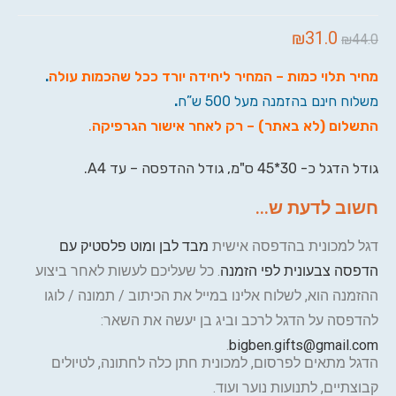
₪
31.0
₪
44.0
מחיר תלוי כמות – המחיר ליחידה יורד ככל שהכמות עולה
.
משלוח חינם בהזמנה מעל 500 ש”ח
.
התשלום (לא באתר) – רק לאחר אישור הגרפיקה
.
גודל הדגל כ- 30*45 ס"מ, גודל ההדפסה – עד A4.
חשוב לדעת ש...
דגל למכונית בהדפסה אישית
מבד לבן ומוט פלסטיק עם
הדפסה צבעונית לפי הזמנה
. כל שעליכם לעשות לאחר ביצוע
ההזמנה הוא, לשלוח אלינו במייל את הכיתוב / תמונה / לוגו
להדפסה על הדגל לרכב וביג בן יעשה את השאר:
.
bigben.gifts@gmail.com
הדגל מתאים לפרסום, למכונית חתן כלה לחתונה, לטיולים
קבוצתיים, לתנועות נוער ועוד.