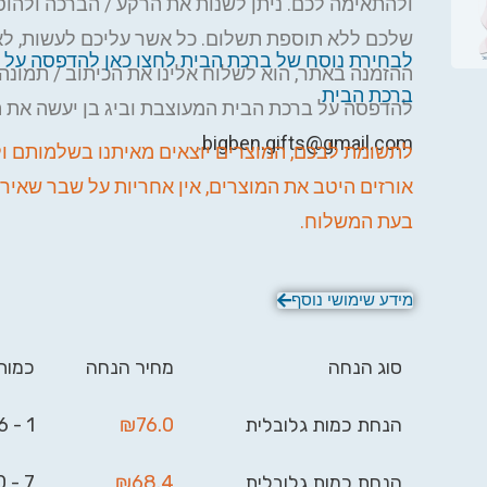
ולהתאימה לכם. ניתן לשנות את הרקע / הברכה ולהוס
שלכם ללא תוספת תשלום. כל אשר עליכם לעשות, לא
לבחירת נוסח של ברכת הבית לחצו כאן להדפסה על 
ההזמנה באתר, הוא לשלוח אלינו את הכיתוב / תמונה /
ברכת הבית
להדפסה על ברכת הבית המעוצבת וביג בן יעשה את 
.
bigben.gifts@gmail.com
לתשומת לבכם, המוצרים יוצאים מאיתנו בשלמותם ו
אורזים היטב את המוצרים, אין אחריות על שבר שאירע
בעת המשלוח.
מידע שימושי נוסף
סוג הנחה
מחיר הנחה
כמות
הנחת כמות גלובלית
76.0
₪
1 - 6
הנחת כמות גלובלית
68.4
₪
7 - 20