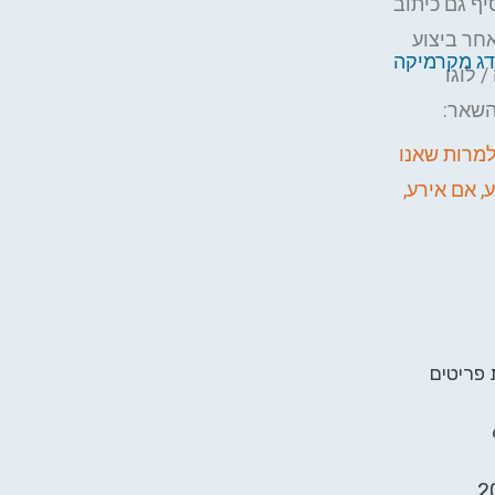
יף גם כיתוב
חר ביצוע
דג מקרמיקה
 לוגו
השאר:
למרות שאנו
, אם אירע,
 פריטים