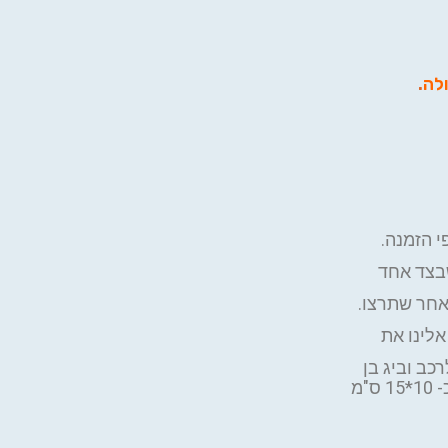
ולה
.
 הזמנה.
צד אחד
אחר שתרצו.
לינו את
כב וביג בן
גודל המיני חולצה: כ- 13*18 ס"מ. גודל ההדפסה עד כ- 10*15 ס"מ