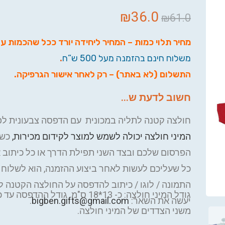
₪
36.0
₪
61.0
מחיר תלוי כמות – המחיר ליחידה יורד ככל שהכמות ע
משלוח חינם בהזמנה מעל 500 ש”ח
.
התשלום (לא באתר) – רק לאחר אישור הגרפיקה
.
חשוב לדעת ש...
חולצה קטנה לתליה במכונית עם הדפסה צבעונית לפי
המיני חולצה יכולה לשמש למוצר לקידום מכירות,
כשב
הפרסום שלכם ובצד השני תפילת הדרך או כל כיתוב 
כל שעליכם לעשות לאחר ביצוע ההזמנה, הוא לשלוח א
התמונה / לוגו / כיתוב להדפסה על החולצה הקטנה לר
יעשה את השאר:
bigben.gifts@gmail.com
.
משני הצדדים של המיני חולצה.