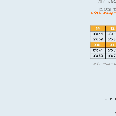
אתר הוא
 וביג בן
ו במייל: bigben.gifts@gmail.com – או – קבצים גדולים
מידות חולצות דרייפיט מודפסות – אורך ורוחב, ילדים, נוער ומבוגרים – ממידה 2 עד
 פריטים