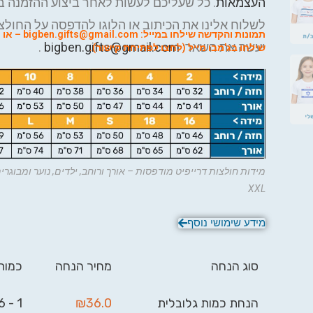
העצמאות
. כל שעליכם לעשות לאחר ביצוע ההזמנה ב
לשלוח אלינו את הכיתוב או הלוגו להדפסה על החולצה
תמונות והקדשה שילח
יעשה את השאר:
bigben.gifts@gmail.com
.
ש
ילחו ב
ג'מבו מייל (לחצו לפתיחת קישור).
XXL
מידע שימושי נוסף
סוג הנחה
מחיר הנחה
כמות
הנחת כמות גלובלית
36.0
₪
1 - 6