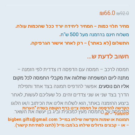
₪
66.0
₪
92.0
מחיר תלוי כמות – המחיר ליחידה יורד ככל שהכמות עולה
.
משלוח חינם בהזמנה מעל 500 ש”ח
.
התשלום (לא באתר) – רק לאחר אישור הגרפיקה.
חשוב לדעת ש...
חמסה לרכב – חמסה עם הדפסה דו צדדית לפי הזמנה –
מתנה ליום המשפחה שתלווה את מקבלי החמסה לכל מקום
אליו הם נוסעים.
אפשר להדפיס תמונה בצד אחד ותפילת
הדרך בצד שני או שני צדדים זהים. כל שעליכם לעשות, לאחר
ביצוע ההזמנה באתר, הוא לשלוח אלינו את הכיתוב ו/או הלוגו
הקדשה להדפסה על חמסה ציינו בדף הקופה בשדה "הערות
להדפסה על החמסה מעץ למכונית וביג בן יעשה את השאר.
להזמנה" – או –
תמונות או שמות והקדשה שילחו במייל: bigben.gifts@gmail.com
– או – קבצים גדולים ש
ילחו ב
ג'מבו מייל (לחצו לפתיחת קישור
).