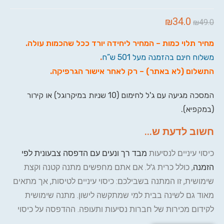
₪
34.0
₪
49.0
מחיר תלוי כמות – המחיר ליחידה יורד ככל שהכמות עולה
.
משלוח חינם בהזמנה מעל 501 ש”ח
.
התשלום (לא באתר) – רק לאחר אישור הגרפיקה
.
המסכה מגיעה עם ג'ל לחימום (10 שניות במיקרוגל) או קירור
(במקפיא).
חשוב לדעת ש...
כיסוי עיניים לנסיעות
מבד רך ונעים עם הדפסה צבעונית לפי
הזמנה
, כולל כרית ג'ל. אם אתם מחפשים מתנה קטנה וקצת
שימושית, זו המתנה בשבילכם: כיסוי עיניים לטיסות, אך מתאים
מאוד גם לשינה בבית למי שמתקשה לישון. מתנה שימושית
לקידום מכירות של חברות נסיעות ותעופה. ההדפסה על כיסוי
העיניים נעשית לפי הזמנה:
bigben.gifts@gmail.com
.