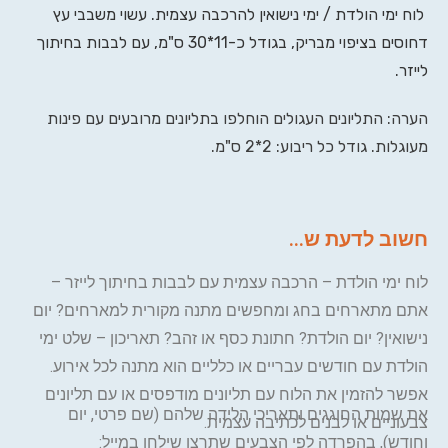
לוח ימי הולדת / ימי נישואין להרכבה עצמית. עשוי משבבי עץ
דחוסים בציפוי מבריק, בגודל כ-11*30 ס"מ, עם לבבות בחיתוך
לייזר.
הערה: התליונים העגולים הוחלפו בתליונים מרובעים עם פינות
מעוגלות. גודל כל ריבוע: 2*2 ס"מ.
חשוב לדעת ש...
לוח ימי הולדת – הרכבה עצמית עם לבבות בחיתוך לייזר –
אתם מתארחים בחג ומחפשים מתנה מקורית למארחים? יום
נישואין? יום הולדת? חתונת כסף או זהב? תאריכון – שלט ימי
הולדת עם חודשים עבריים או כלליים הוא מתנה לכל אירוע.
אפשר להזמין את הלוח עם תליונים מודפסים או עם תליונים
את שמות החוגגים ותאריכי הלידה שלהם (שם פרטי, יום
צבעוניים או לבנים לכתיבה עצמית.
וחודש), בהפרדה לפי הצבעים שתרצו שילחו במייל: