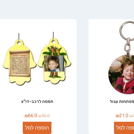
מפתחות עגול
חמסה לרכב-דו"צ
₪
66.0
₪
21.0
₪
96.0
₪
פה לסל
הוספה לסל