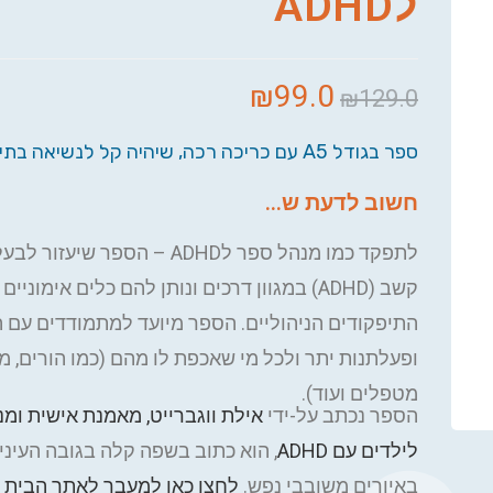
לADHD
₪
99.0
₪
129.0
ספר בגודל A5 עם כריכה רכה, שיהיה קל לנשיאה בתיק.
חשוב לדעת ש...
לתפקד כמו מנהל ספר לADHD – הספר שיע
קשב (ADHD) במגוון דרכים ונותן להם כלים אימוניי
התיפקודים הניהוליים. הספר מיועד למתמודדים עם
ופעלתנות יתר ולכל מי שאכפת לו מהם (כמו הורים, מור
מטפלים ועוד).
הספר נכתב על-ידי
אילת ווגברייט, מאמנת אישית ומנ
לילדים עם ADHD
, הוא כתוב בשפה קלה בגובה העיניי
באיורים משובבי נפש.
לחצו כאן למעבר לאתר הבית 