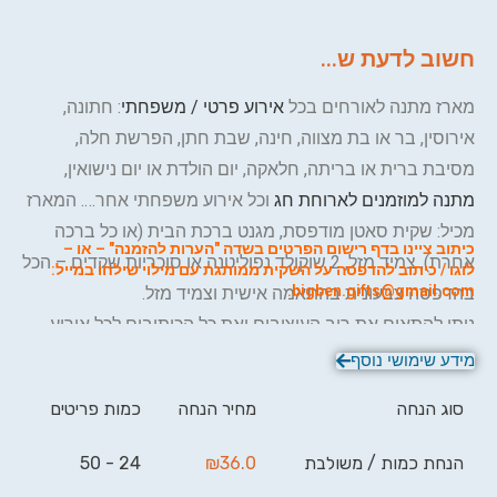
חשוב לדעת ש...
מארז מתנה לאורחים בכל
אירוע פרטי / משפחתי
: חתונה,
אירוסין, בר או בת מצווה, חינה, שבת חתן, הפרשת חלה,
מסיבת ברית או בריתה, חלאקה, יום הולדת או יום נישואין,
מתנה למוזמנים לארוחת חג
וכל אירוע משפחתי אחר…. המארז
מכיל: שקית סאטן מודפסת, מגנט ברכת הבית (או כל ברכה
כיתוב ציינו בדף רישום הפרטים בשדה "הערות להזמנה" – או –
אחרת), צמיד מזל, 2 שוקולד נפוליטנה או סוכריות שקדים – הכל
לוגו / כיתוב להדפסה על השקית ממותגת עם מילוי שילחו במייל:
.
bigben.gifts@gmail.com
בהדפסה צבעונית בהתאמה אישית וצמיד מזל.
ניתן להתאים את רוב העיצובים ואת כל הכיתובים לכל אירוע.
מידע שימושי נוסף
סוג הנחה
מחיר הנחה
כמות פריטים
הנחת כמות / משולבת
36.0
₪
24 - 50