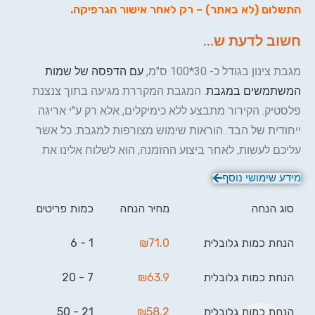
התשלום (לא באתר) – רק לאחר אישור הגרפיקה.
חשוב לדעת ש...
מגבת צינון בגודל כ- 30*100 ס"מ,
עם הדפסה של שמות
המשתמשים במגבת
. המגבת המקררת מגיעה בתוך צנצנת
פלסטיק. הקירור מתבצע ללא כימיקלים, אלא רק ע"י אריגה
ייחודית של הבד. הוראות שימוש מצורפות למגבת. כל אשר
עליכם לעשות, לאחר ביצוע ההזמנה, הוא לשלוח אלינו את
השם/שמות ו/או לוגו להדפסה על מגבת קירור וביג בן יעשה
מידע שימושי נוסף
את השאר.
סוג הנחה
מחיר הנחה
כמות פריטים
הנחת כמות גלובלית
71.0
₪
1 - 6
הנחת כמות גלובלית
63.9
₪
7 - 20
הנחת כמות גלובלית
58.2
₪
21 - 50