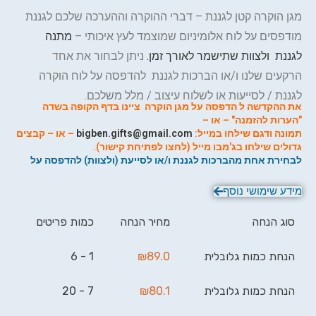
מגן הוקרה קטן לגננת – דברי ההוקרה וההערכה שלכם לגננת
מודפסים על לוח אלומיניום שמוצמד לעץ איכותי –
מתנה
לגננת ולצוות שתישמר לאורך זמן.
ניתן לבחור את אחד
הרקעים שלנו ו/או הברכות לגננת להדפסה על לוח הוקרה
לגננת / לסייעות או לשלוח עיצוב / מלל משלכם.
את ההקדשה ל הדפסה על מגן הוקרה ציינו בדף הקופה בשדה
"הערות להזמנה" – או –
תמונה ודגם
שילחו במייל:
bigben.gifts@gmail.com
– או – קבצים
גדולים ש
ילחו בג'מבו מייל (לחצו לפתיחת קישור).
לבחירת אחת מהברכות לגננת ו/או לסייעת (ולצוות) להדפסה על
המתנה – לחצו על הקישור.
מידע שימושי נוסף
סוג הנחה
מחיר הנחה
כמות פריטים
הנחת כמות גלובלית
89.0
₪
1 - 6
הנחת כמות גלובלית
80.1
₪
7 - 20