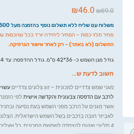
₪
46.0
₪
69.0
משלוח עם שליח ללא תשלום נוסף בהזמנה מעל 500 ש"ח.
מחיר תלוי כמות – המחיר ליחידה יורד ככל שהכמות עו
התשלום (לא באתר) – רק לאחר אישור הגרפיקה.
גודל מגן השמש כ- 36*42 ס"מ. גודל ההדפסה: עד A4.
חשוב לדעת ש...
מגני שמש צדדיים למכונית – זוג צלונים צדדיים
עשוי
לרכב עם הדפסה צבעונית והקדשה אישית
לפי הזמנה.
אשר מגנים על הרכב מפני השמש בעת נסיעה ובחניה,
לאביזר חובה ברכבים בשל השמש הישראלית. הצלוני
4 תליוני ואקום להצמדה לשמשת המכונית. כל שעליכ