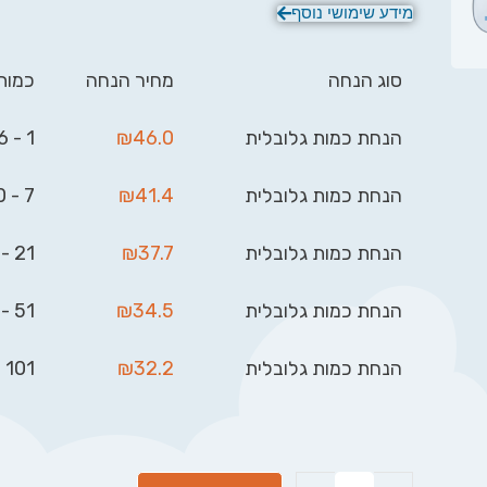
לאחר ביצוע ההזמנה הוא, לשלוח אלינו את התמונה / ל
מידע שימושי נוסף
שתרצו להדפיס על מגני השמש וביג בן יעשה את השא
.
bigben.gifts@gmail.com
סוג הנחה
מחיר הנחה
כמות
הנחת כמות גלובלית
46.0
₪
1 - 6
הנחת כמות גלובלית
41.4
₪
7 - 20
הנחת כמות גלובלית
37.7
₪
21 - 50
הנחת כמות גלובלית
34.5
₪
51 - 100
הנחת כמות גלובלית
32.2
₪
101 - 999