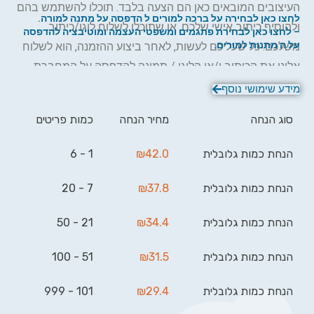
העיצובים המובאים כאן הם הצעה בלבד. תוכלו להשתמש בהם
לחצו כאן לבחירה על ברכה למורים ל הדפסה על מתנה למורה.
ולהוסיף כיתוב אישי שלכם, או שתוכלו לשלוח לוגו/כיתוב
– לחצו כאן לבחירת פתגמים ומשפטי העצמה ומוטיבציה להדפסה
על ה מתנות למורים.
משלכם. כל שעליכם לעשות, לאחר ביצוע ההזמנה, הוא לשלוח
אלינו את הכיתוב ו/או הלוגו / תמונה להדפסה על המחברת
וביג בן יעשה את השאר.
מידע שימושי נוסף
סוג הנחה
מחיר הנחה
כמות פריטים
הנחת כמות גלובלית
42.0
₪
1 - 6
הנחת כמות גלובלית
37.8
₪
7 - 20
הנחת כמות גלובלית
34.4
₪
21 - 50
הנחת כמות גלובלית
31.5
₪
51 - 100
הנחת כמות גלובלית
29.4
₪
101 - 999