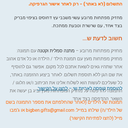
התשלום (לא באתר) – רק לאחר אישור הגרפיקה
.
מחזיק מפתחות מרובע עשוי משבבי עץ דחוסים בציפוי מבריק
בצד אחד, עם שרשרת וטבעת ממתכת.
חשוב לדעת ש...
מחזיק מפתחות מרובע –
מתנה סמלית וקטנה
עם תמונה:
מחזיק מפתחות מעץ עם תמונת הילד / הילדה או כל אדם אהוב
אחר שתהיו גאים לשאת אתכם לכל מקום. אפשר גם להוסיף
את שם הגן ללא תוספת תשלום. לאחר ביצוע ההזמנה באתר,
כל שעליכם לעשות הוא לשלוח אלינו את הכיתוב ו/או הלוגו /
להוספת קופסה לאריזת שי –
לחצו על הקישור
.
התמונה להדפסה על מחזיק המפתחות מעץ וביג בן יעשה את
השאר. ההדפסה בצד אחד.
תמונות של הילדים (לאחר שהחלפתם את מספר התמונה בשם
של הילד/ה) שילחו במייל:
bigben.gifts@gmail.com
או
ג'מבו
מייל (לחצו לפתיחת הקישור)
.