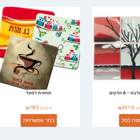
– 6 חלקים
תחתית לספל
₪
18.0
₪
351.0
₪
32.0
₪
פה לסל
בחר אפשרויות