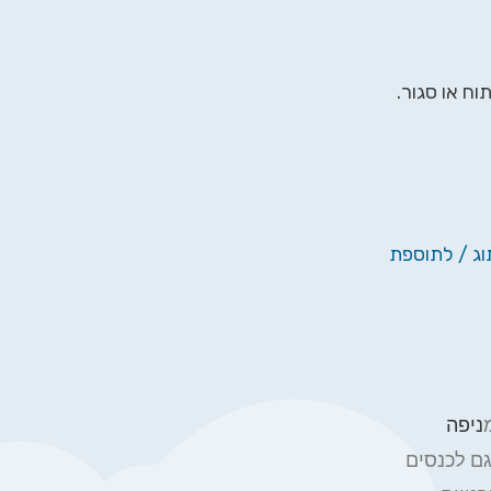
ח או סגור.
ג / לתוספת
ניפה
גם לכנסים