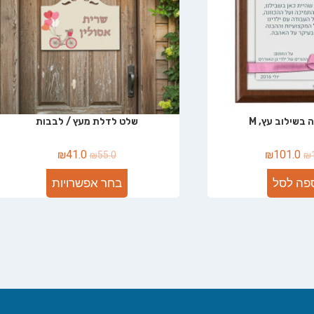
 בשילוב עץ, M
שלט לדלת מעץ / לבבות
₪
41.0
₪
101.0
₪
55.0
₪
פה לסל
בחר אפשרויות