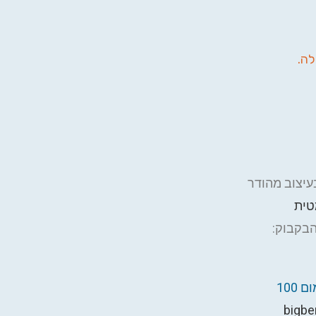
לה.
עיצוב מהודר
טית
הבקבוק:
צרו קשר לקבלת הצעת מחיר למוצר עם מיתוג (מינימום 100
bigbe