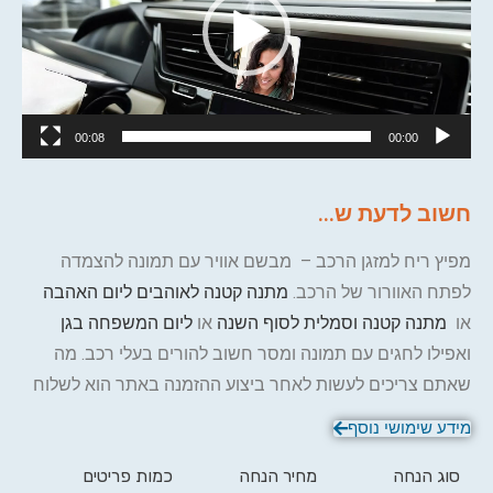
00:08
00:00
חשוב לדעת ש...
מפיץ ריח למזגן הרכב – מבשם אוויר עם תמונה להצמדה
לפתח האוורור של הרכב.
מתנה קטנה לאוהבים ליום האהבה
או
מתנה קטנה וסמלית לסוף השנה
או
ליום המשפחה בגן
ואפילו לחגים עם תמונה ומסר חשוב להורים בעלי רכב. מה
שאתם צריכים לעשות לאחר ביצוע ההזמנה באתר הוא לשלוח
אלינו את התמונה/תמונות:
bigben.gifts@gmail.com
ו"ביג בן"
מידע שימושי נוסף
יעשה את השאר.
סוג הנחה
מחיר הנחה
כמות פריטים