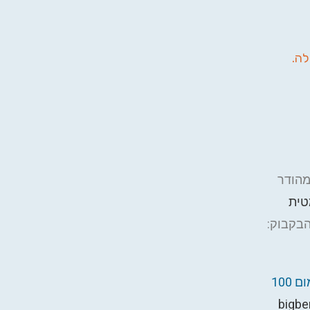
לה.
עיצוב מהודר
טית
הבקבוק:
צרו קשר לקבלת הצעת מחיר למוצר עם מיתוג (מינימום 100
bigbe