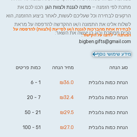
מתכת לפי הזמנה –
מתנה לגננת ולצוות הגן
. הכנו לכם את
הרקעים לבחירה וכל שעליכם לעשות, לאחר ביצוע ההזמנה, הוא
לשלוח אלינו את התמונה ו/או ההקדשה להדפסה על מראת
ל
בחירת אחת מהברכות לגננת ו/או לסייעת (ולצוות) להדפסה על
הכיס ממתכת וביג בן יעשה את השאר:
המתנה – לחצו על הקישור.
.
bigben.gifts@gmail.com
מידע שימושי נוסף
סוג הנחה
מחיר הנחה
כמות פריטים
הנחת כמות גלובלית
36.0
₪
1 - 6
הנחת כמות גלובלית
32.4
₪
7 - 20
הנחת כמות גלובלית
29.5
₪
21 - 50
הנחת כמות גלובלית
27.0
₪
51 - 100