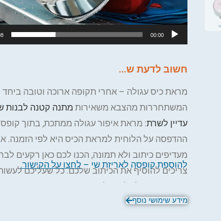
08
00:00
חשוב לדעת ש...
מראת כיס עגולה – אחרי תקופה ארוכה וטובה ביחד נ
המשתחררות מהצבא משאירות
מתנה קטנה לבנות ש
עדיין לשרת
: מראת איפור עגולה ממתכת, בתוך קופס
ההדפסה על הלוחית למראת הכיס היא לפי הזמנה. א
מעדיפים כיתוב ולא תמונה, הכנו לכם כאן רקעים לבח
להוספת קופסה לאריזת שי –
לחצו על הקישור
.
צריכים להוסיף את הכיתוב שלכם. כל שעליכם לעשות,
ההזמנה, הוא לשלוח אלינו את התמונה ו/או ההקדשה
מידע שימושי נוסף
מראת הכיס הקטנה וביג בן יעשה את השאר:
.
bigben.gifts@gmail.com