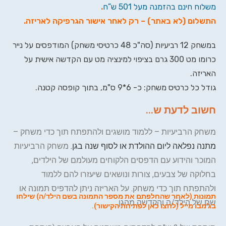
משלוח חינם בהזמנה מעל 501 ש”ח
.
התשלום (לא באתר) – רק לאחר אישור הגרפיקה לאריזה
.
במשחק 12 רביעיות (סה"כ 48 כרטיסי משחק) המודפסים על נייר
כרומו מט 300 גרם בציפוי למינציה מט עם הקדשה אישית על
האריזה.
גודל כל כרטיס משחק: כ- 6*9 ס"מ, בתוך קופסה קטנה.
חשוב לדעת ש...
משחק הרביעיות – ללמוד מושגים ולהתפתח תוך כדי משחק –
מתנה נפלאה ליום ההולדת או לסוף שנה בגן.
משחק הרביעיות
המוכר והידוע עם הדפסים הלקוחים מעולמם של הילדים,
בחלוקה של צבעים, צורות ונושאים שיעזרו להם ללמוד
ולהתפתח תוך כדי משחק. על האריזה ניתן להדפיס תמונה או
תמונות (לאחר שהחלפתם את מספר התמונה בשם הילד/ה) שילחו
שם של הילד/ה והקדשה מהגן.
בג'מבו מייל (
לחצו כאן לפתיחת הקישור
).