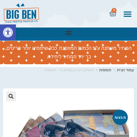
0
פתח
המחיר משתנה ע"פ הכמות המוזמנת. ככל שתזמינו יותר פריטים,
כך ירד המחיר ליחידה.
עמוד הבית
>
תוספות
>
משחק זיכרון ממתכת – תוספת
🔍
מבצע!