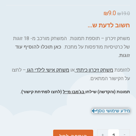
₪
9.0
₪
19.0
חשוב לדעת ש...
משחק זיכרון – תוספת תמונות. המשחק מורכב מ- 18 זוגות
של כרטיסיות מודפסות על מתכת.
כאן תוכלו להוסיף עוד
זוגות.
להזמנת
משחק זיכרון כיתתי
או
משחק אישי לילדי הגן
– לחצו
על הקישור המתאים.
תמונות (והקדשה) שילחו
ב
ג’מבו מייל
(לחצו לפתיחת קישור).
מידע שימושי נוסף
+
-