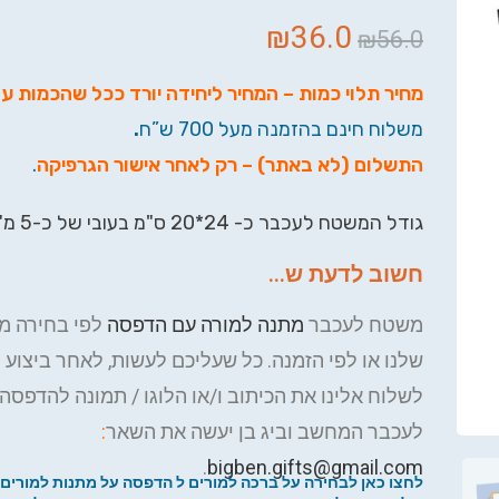
₪
36.0
₪
56.0
מחיר תלוי כמות – המחיר ליחידה יורד ככל שהכמות ע
משלוח חינם בהזמנה מעל 700 ש”ח
.
התשלום (לא באתר) – רק לאחר אישור הגרפיקה
.
גודל המשטח לעכבר כ- 24*20 ס"מ בעובי של כ-5 מ"מ.
חשוב לדעת ש...
משטח לעכבר
מתנה למורה עם הדפסה
לפי בחירה מ
שלנו או לפי הזמנה. כל שעליכם לעשות, לאחר ביצוע 
לשלוח אלינו את הכיתוב ו/או הלוגו / תמונה להדפס
לעכבר המחשב וביג בן יעשה את השאר
:
.
bigben.gifts@gmail.com
לחצו כאן לבחירה על ברכה למורים ל הדפסה על מתנות למורים 