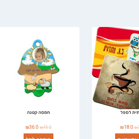
ית לספל
חמסה קטנה
₪
36.0
₪
18.0
₪
45.0
₪