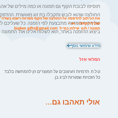
תוסיפו לבובת הקוף גם תמונה או כמה מילים של אה
החולצה שהוא לובש ותקבלו בת זוג מאושרת. ההדפס
את הכיתוב להדפסה על החולצה של הקוף מפרווה רשמו בשדה "
של הקוף מפרווה מתבצעת לפי הזמנה. כל שעליכם ל
שבדף הקופה – או –
תמונה / לוגו שילחו במייל:
bigben.gifts@gmail.com
.
ביצוע ההזמנה באתר, הוא לשלוח אלינו את התמונה ו
להדפסה על החולצה של הקוף וביג בן יעשה את השאר
מידע שימושי נוסף
המלאי אזל
ט.ל.ח. הדמיות העיצובים על המוצרים הן להמחשה בלבד.
כל הזכויות שמורות לביג בן
אולי תאהבו גם...