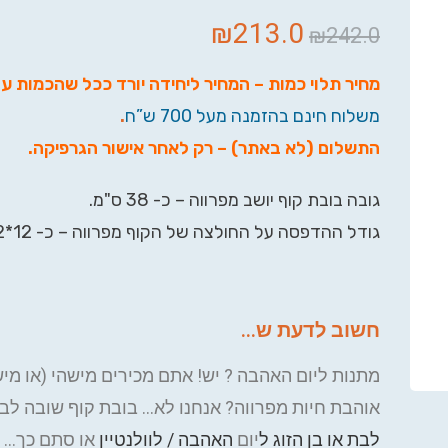
₪
213.0
₪
242.0
מחיר תלוי כמות – המחיר ליחידה יורד ככל שהכמות ע
משלוח חינם בהזמנה מעל 700 ש”ח
.
התשלום (לא באתר) – רק לאחר אישור הגרפיקה
.
גובה בובת קוף יושב מפרווה – כ- 38 ס"מ.
גודל ההדפסה על החולצה של הקוף מפרווה – כ- 12*12 ס"מ.
חשוב לדעת ש...
מתנות ליום האהבה ? יש! אתם מכירים מישהי (או מי
אוהבת חיות מפרווה? אנחנו לא… בובת קוף שובה לב
לבת או בן הזוג ל
יום
האהבה / לוולנטיין
או סתם כך… ו