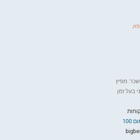
לה.
שכר. מפיץ
100 מ"ל ונר ריחני בעל זמן
וחות
צרו קשר לקבלת הצעת מחיר למוצר עם מיתוג (מינימום 100
bigbe